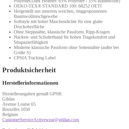
Polyester,Dark Heather: 65% Polyester / 35% Baumwolle)
OEKO-TEX® STANDARD 100: 68252 OETI
Hergestellt aus unserem weichen, ringgesponnenen
Baumwollmischgewebe
Softstyle mit hoher Maschendichte für eine glatte
Druckoberfläche
Ohne Steppnähte, klassische Passform, Ripp-Kragen
Nacken- und Schulterband für hohen Tragekomfort und
Strapazierfähigkeit
Moderne klassische Passform ohne Seitennähte (außer bei
Größe S)
CPSIA Tracking Label
Produktsicherheit
Herstellerinformationen
Herstellerangaben gemäß GPSR:
Gildan
Avenue Louise 65
Bruxelles 1050
Belgium
CustomerServiceActivewear@gildan.com