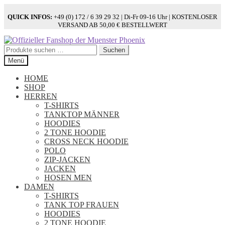
QUICK INFOS:
+49 (0) 172 / 6 39 29 32 | Di-Fr 09-16 Uhr | KOSTENLOSER
VERSAND AB 50,00 € BESTELLWERT
Zur
Zum
Navigation
Inhalt
Suchen
Suchen
springen
springen
nach:
Menü
HOME
SHOP
HERREN
T-SHIRTS
TANKTOP MÄNNER
HOODIES
2 TONE HOODIE
CROSS NECK HOODIE
POLO
ZIP-JACKEN
JACKEN
HOSEN MEN
DAMEN
T-SHIRTS
TANK TOP FRAUEN
HOODIES
2 TONE HOODIE