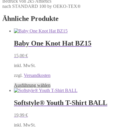
Bedruck von 2k5 Athletics
nach STANDARD 100 by OEKO-TEX®
Ähnliche Produkte
Baby One Knot Hat BZ15
15,00
€
inkl. MwSt.
zzgl.
Versandkosten
Dieses
Ausführung wählen
Produkt
weist
mehrere
Softstyle® Youth T-Shirt BALL
Varianten
auf.
19,99
€
Die
Optionen
inkl. MwSt.
können