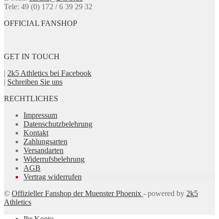
Produktseite
Tele: 49 (0) 172 / 6 39 29 32
gewählt
werden
OFFICIAL FANSHOP
GET IN TOUCH
|
2k5 Athletics bei Facebook
|
Schreiben Sie uns
RECHTLICHES
Impressum
Datenschutzbelehrung
Kontakt
Zahlungsarten
Versandarten
Widerrufsbelehrung
AGB
Vertrag widerrufen
©
Offizieller Fanshop der Muenster Phoenix
- powered by
2k5
Athletics
Ihr Konto