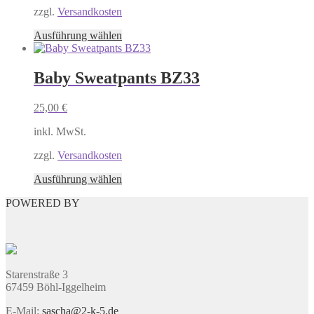
auf
zzgl.
Versandkosten
der
Produktseite
Dieses
Ausführung wählen
gewählt
Produkt
werden
weist
mehrere
Baby Sweatpants BZ33
Varianten
auf.
25,00
€
Die
Optionen
inkl. MwSt.
können
auf
zzgl.
Versandkosten
der
Produktseite
Dieses
Ausführung wählen
gewählt
Produkt
werden
POWERED BY
weist
mehrere
Varianten
auf.
Die
Optionen
Starenstraße 3
können
67459 Böhl-Iggelheim
auf
der
E-Mail:
sascha@2-k-5.de