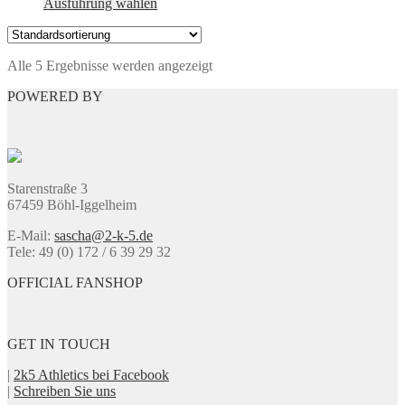
Dieses
Ausführung wählen
Produkt
weist
mehrere
Alle 5 Ergebnisse werden angezeigt
Varianten
auf.
POWERED BY
Die
Optionen
können
auf
der
Produktseite
Starenstraße 3
gewählt
67459 Böhl-Iggelheim
werden
E-Mail:
sascha@2-k-5.de
Tele: 49 (0) 172 / 6 39 29 32
OFFICIAL FANSHOP
GET IN TOUCH
|
2k5 Athletics bei Facebook
|
Schreiben Sie uns