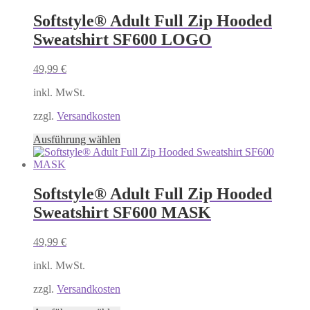
mehrere
Varianten
Softstyle® Adult Full Zip Hooded
auf.
Sweatshirt SF600 LOGO
Die
Optionen
können
49,99
€
auf
der
inkl. MwSt.
Produktseite
gewählt
zzgl.
Versandkosten
werden
Dieses
Ausführung wählen
Produkt
weist
mehrere
Varianten
Softstyle® Adult Full Zip Hooded
auf.
Sweatshirt SF600 MASK
Die
Optionen
können
49,99
€
auf
der
inkl. MwSt.
Produktseite
gewählt
zzgl.
Versandkosten
werden