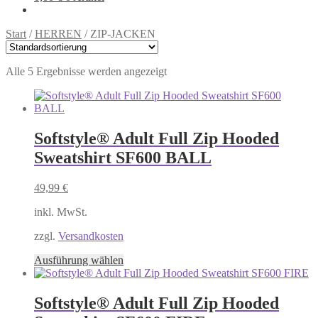
Start
/
HERREN
/
ZIP-JACKEN
Alle 5 Ergebnisse werden angezeigt
Softstyle® Adult Full Zip Hooded
Sweatshirt SF600 BALL
49,99
€
inkl. MwSt.
zzgl.
Versandkosten
Dieses
Ausführung wählen
Produkt
weist
mehrere
Softstyle® Adult Full Zip Hooded
Varianten