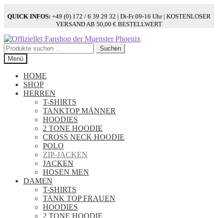
QUICK INFOS:
+49 (0) 172 / 6 39 29 32 | Di-Fr 09-16 Uhr | KOSTENLOSER
VERSAND AB 50,00 € BESTELLWERT
Zur
Zum
Navigation
Inhalt
Suchen
Suchen
springen
springen
nach:
Menü
HOME
SHOP
HERREN
T-SHIRTS
TANKTOP MÄNNER
HOODIES
2 TONE HOODIE
CROSS NECK HOODIE
POLO
ZIP-JACKEN
JACKEN
HOSEN MEN
DAMEN
T-SHIRTS
TANK TOP FRAUEN
HOODIES
2 TONE HOODIE