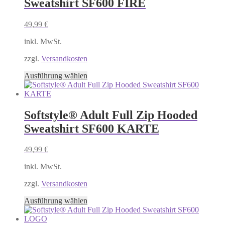
Sweatshirt SF600 FIRE
auf.
Die
Optionen
49,99
€
können
auf
inkl. MwSt.
der
Produktseite
zzgl.
Versandkosten
gewählt
Dieses
Ausführung wählen
werden
Produkt
weist
mehrere
Varianten
Softstyle® Adult Full Zip Hooded
auf.
Sweatshirt SF600 KARTE
Die
Optionen
können
49,99
€
auf
der
inkl. MwSt.
Produktseite
gewählt
zzgl.
Versandkosten
werden
Dieses
Ausführung wählen
Produkt
weist