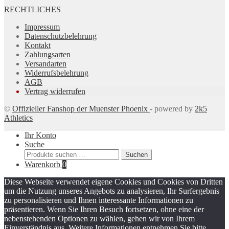
RECHTLICHES
Impressum
Datenschutzbelehrung
Kontakt
Zahlungsarten
Versandarten
Widerrufsbelehrung
AGB
Vertrag widerrufen
©
Offizieller Fanshop der Muenster Phoenix
- powered by
2k5
Athletics
Ihr Konto
Suche
Suchen
Suchen
nach:
Warenkorb
0
Diese Webseite verwendet eigene Cookies und Cookies von Dritten
um die Nutzung unseres Angebots zu analysieren, Ihr Surfergebnis
zu personalisieren und Ihnen interessante Informationen zu
präsentieren. Wenn Sie Ihren Besuch fortsetzen, ohne eine der
nebenstehenden Optionen zu wählen, gehen wir von Ihrem
Einverständnis aus. Weitere Informationen entnehmen Sie bitte