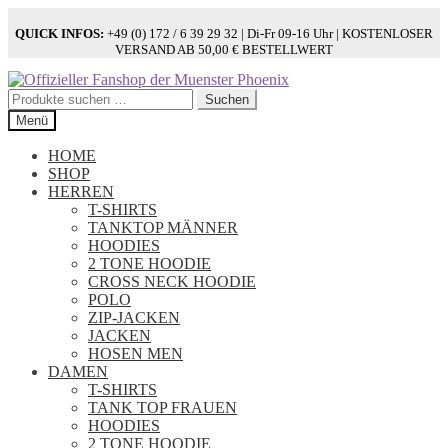
QUICK INFOS:
+49 (0) 172 / 6 39 29 32 | Di-Fr 09-16 Uhr | KOSTENLOSER
VERSAND AB 50,00 € BESTELLWERT
Zur
Zum
Navigation
Inhalt
Suchen
Suchen
springen
springen
nach:
Menü
HOME
SHOP
HERREN
T-SHIRTS
TANKTOP MÄNNER
HOODIES
2 TONE HOODIE
CROSS NECK HOODIE
POLO
ZIP-JACKEN
JACKEN
HOSEN MEN
DAMEN
T-SHIRTS
TANK TOP FRAUEN
HOODIES
2 TONE HOODIE