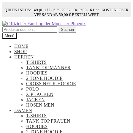
QUICK INFOS:
+49 (0) 172 / 6 39 29 32 | Di-Fr 09-16 Uhr | KOSTENLOSER
VERSAND AB 50,00 € BESTELLWERT
Zur
Zum
Navigation
Inhalt
Suchen
Suchen
springen
springen
nach:
Menü
HOME
SHOP
HERREN
T-SHIRTS
TANKTOP MÄNNER
HOODIES
2 TONE HOODIE
CROSS NECK HOODIE
POLO
ZIP-JACKEN
JACKEN
HOSEN MEN
DAMEN
T-SHIRTS
TANK TOP FRAUEN
HOODIES
2 TONE HOODIE